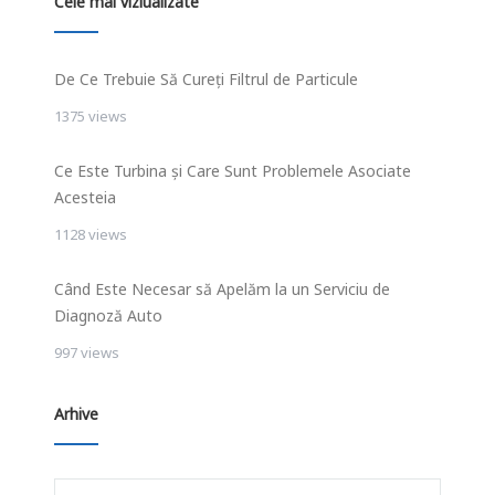
Cele mai viziualizate
De Ce Trebuie Să Cureți Filtrul de Particule
1375 views
Ce Este Turbina și Care Sunt Problemele Asociate
Acesteia
1128 views
Când Este Necesar să Apelăm la un Serviciu de
Diagnoză Auto
997 views
Arhive