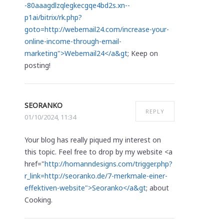
-80aaagdlzqlegkecgqe4bd2s.xn--
p1ai/bitrix/rk.php?
goto=http://webemail24.com/increase-your-
online-income-through-email-
marketing">Webemail24</a&gt
; Keep on
posting!
SEORANKO
REPLY
01/10/2024, 11:34
Your blog has really piqued my interest on
this topic. Feel free to drop by my website <a
href="
http://homanndesigns.com/trigger.php?
r_link=http://seoranko.de/7-merkmale-einer-
effektiven-website">Seoranko</a&gt
; about
Cooking.