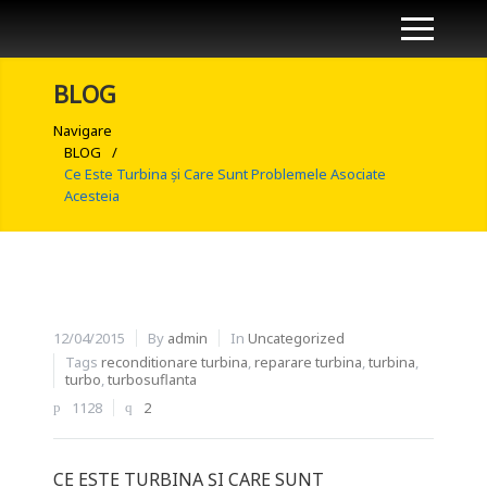
BLOG
Navigare
BLOG
/
Ce Este Turbina și Care Sunt Problemele Asociate
Acesteia
12/04/2015
By
admin
In
Uncategorized
Tags
reconditionare turbina
,
reparare turbina
,
turbina
,
turbo
,
turbosuflanta
1128
2
CE ESTE TURBINA ȘI CARE SUNT