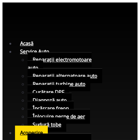
Acasă
Service Auto
Reparații electromotoare
auto
Reparații alternatoare auto
Reparații turbine auto
Curățare DPF
Diagnoză auto
Încărcare freon
Înlocuire perne de aer
Sudură tobe
Acoperire