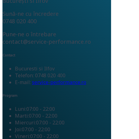
București si Ilfov
Sună-ne cu încredere
0748 020 400
Pune-ne o întrebare
contact@service-performance.ro
Contact
Bucuresti si Ilfov
Telefon: 0748 020 400
E-mail:
service-performance.ro
Program
Luni:
07:00 - 22:00
Marti:
07:00 - 22:00
Miercuri:
07:00 - 22:00
Joi:
07:00 - 22:00
Vineri:
07:00 - 22:00