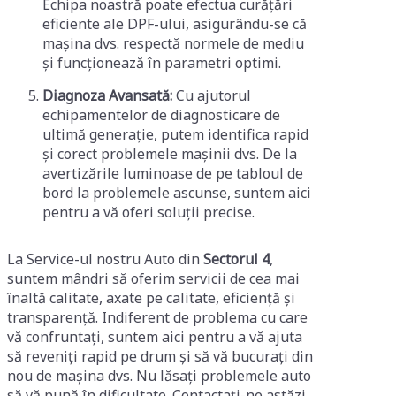
Echipa noastră poate efectua curățări
eficiente ale DPF-ului, asigurându-se că
mașina dvs. respectă normele de mediu
și funcționează în parametri optimi.
Diagnoza Avansată:
Cu ajutorul
echipamentelor de diagnosticare de
ultimă generație, putem identifica rapid
și corect problemele mașinii dvs. De la
avertizările luminoase de pe tabloul de
bord la problemele ascunse, suntem aici
pentru a vă oferi soluții precise.
La Service-ul nostru Auto din
Sectorul 4
,
suntem mândri să oferim servicii de cea mai
înaltă calitate, axate pe calitate, eficiență și
transparență. Indiferent de problema cu care
vă confruntați, suntem aici pentru a vă ajuta
să reveniți rapid pe drum și să vă bucurați din
nou de mașina dvs. Nu lăsați problemele auto
să vă pună în dificultate. Contactați-ne astăzi