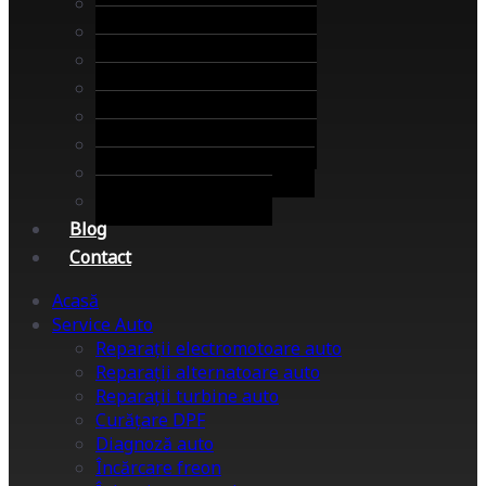
Service Auto Sectorul 1
Service Auto Sectorul 2
Service Auto Sectorul 3
Service Auto Sectorul 4
Service Auto Sectorul 5
Service Auto Sectorul 6
Service Auto Bucuresti
Service Auto Ilfov
Blog
Contact
Acasă
Service Auto
Reparații electromotoare auto
Reparații alternatoare auto
Reparații turbine auto
Curățare DPF
Diagnoză auto
Încărcare freon