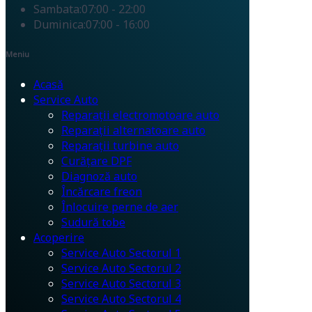
Sambata:
07:00 - 22:00
Duminica:
07:00 - 16:00
Meniu
Acasă
Service Auto
Reparații electromotoare auto
Reparații alternatoare auto
Reparații turbine auto
Curățare DPF
Diagnoză auto
Încărcare freon
Înlocuire perne de aer
Sudură tobe
Acoperire
Service Auto Sectorul 1
Service Auto Sectorul 2
Service Auto Sectorul 3
Service Auto Sectorul 4